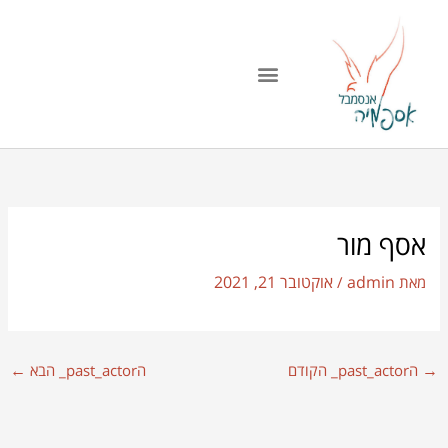
ילוג
תוכן
אסף מור
admin
אוקטובר 21, 2021
מאת
/
←
→
הpast_actor_ הקודם
הpast_actor_ הבא