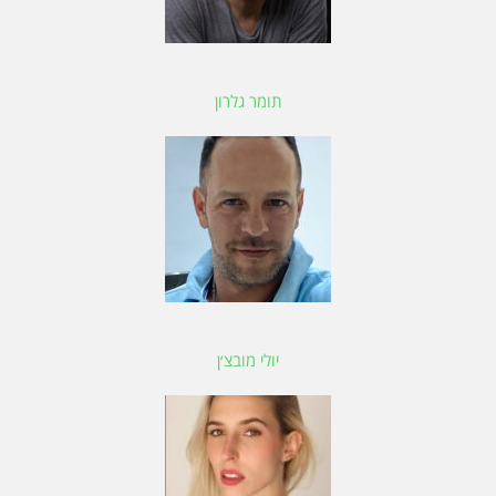
תומר גלרון
יולי מובצ׳ן