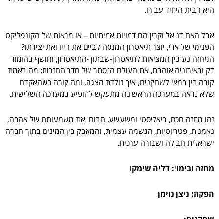
היא הבית היחיד עבורו.
אבל האם דניאל וקרין הם דמויות אמיתיות – או מראות של הקונפליקט
הפנימי של אדי, יוצר תיאטרון המנסה לביים את חייו ואת יצירתו?
המחזה נע בין המציאות לתיאטרון-שבתוך-התיאטרון, וחושף בהומור
דק ובאירוניה אוהבת, את העולם הנסתר של חדר החזרות: מה באמת
קורה בין במאי לשחקנים, איך נולדת הצגה, ומה קורה כשהאקדח
שלא נראה במערכה הראשונה מתעקש להופיע במערכה השלישית.
זהו מחזה חכם, ריאליסטי ומשעשע, הבוחן את משמעותם של אהבה,
נאמנות, פטריוטיות, הגשמה עצמית, והמאבק בין המינים בתוך חברה
ישראלית חבולה ושבורה ערכית.
מחזה ובימוי: דליה שימקו
הפקה: ניצן נוימן
שחקנים: