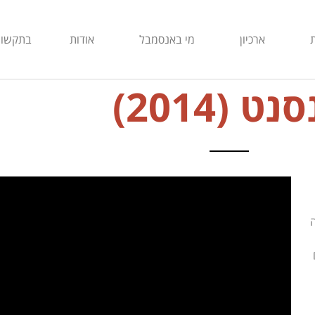
ארכיון
מי באנסמבל
אודות
בתקשור
נט (2014)
ה