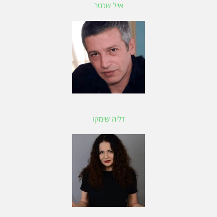
אייל שכטר
דליה שימקו