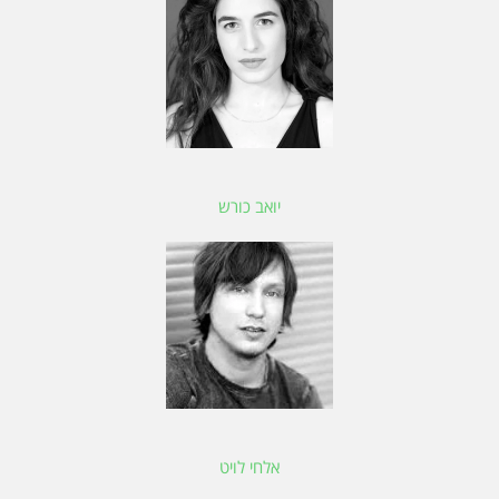
יואב כורש
אלחי לויט