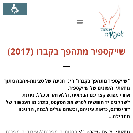
ילוג
תוכן
שייקספיר מתהפך בקברו (2017)
"שייקספיר מתהפך בקברו" הינו חגיגה של סצינות-אהבה מתוך
מחזותיו השונים של שייקספיר.
אחרי מפגש קצר עם הבמאית, וללא חזרות כלל, ניתנת
לשחקנים יד חופשית לפרש את הטקסט, בתרגומו העכשווי של
דורי פרנס, כראות עיניהם, וכשהם עולים לבמה, החגיגה
מתחילה…
מחזות:
וויליאם שייקספיר //
תרגום:
דורי פרנס //
עיבוד:
דורי פרנס